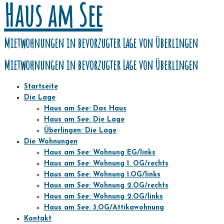
Haus am See
Zum
Inhalt
springen
Mietwohnungen in bevorzugter Lage von Überlingen
Mietwohnungen in bevorzugter Lage von Überlingen
Startseite
Die Lage
Haus am See: Das Haus
Haus am See: Die Lage
Überlingen: Die Lage
Die Wohnungen
Haus am See: Wohnung EG/links
Haus am See: Wohnung 1. OG/rechts
Haus am See: Wohnung 1.OG/links
Haus am See: Wohnung 2.OG/rechts
Haus am See: Wohnung 2.OG/links
Haus am See: 3.OG/Attikawohnung
Kontakt