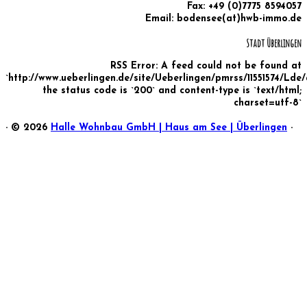
Fax: +49 (0)7775 8594057
Email: bodensee(at)hwb-immo.de
Stadt Überlingen
RSS Error: A feed could not be found at
`http://www.ueberlingen.de/site/Ueberlingen/pmrss/11551574/Lde
the status code is `200` and content-type is `text/html;
charset=utf-8`
·
© 2026
Halle Wohnbau GmbH | Haus am See | Überlingen
·